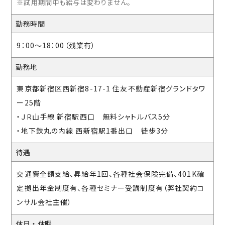
※試用期間中も給与は変わりません。
勤務時間
9：00～18：00（残業有）
勤務地
東京都新宿区西新宿8-17-1 住友不動産新宿グランドタワ
ー25階
・ＪＲ山手線 新宿駅西口 無料シャトルバス5分
・地下鉄丸の内線 西新宿駅1番出口 徒歩3分
待遇
交通費全額支給、昇給年1回、各種社会保険完備、401K確
定拠出年金制度有、各種セミナー受講制度有（弊社契約コ
ンサル会社主催）
休日・休暇