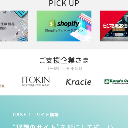
PICK UP
ご支援企業さま
（一例）※五十音順
CASE.1
サイト構築
“
理想のサイト
”を形にして欲しい