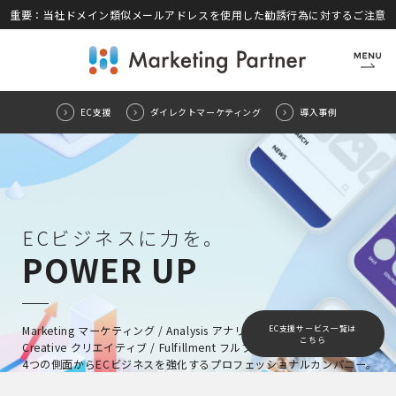
重要：当社ドメイン類似メールアドレスを使用した勧誘行為に対するご注意
Menu
CLOSE
EC支援
ダイレクトマーケティング
導入事例
ECビジネスに力を。
POWER UP
EC支援サービス一覧は
Marketing マーケティング / Analysis アナリシス /
こちら
Creative クリエイティブ / Fulfillment フルフィルメント
4つの側面からECビジネスを強化するプロフェッショナルカンパニー。