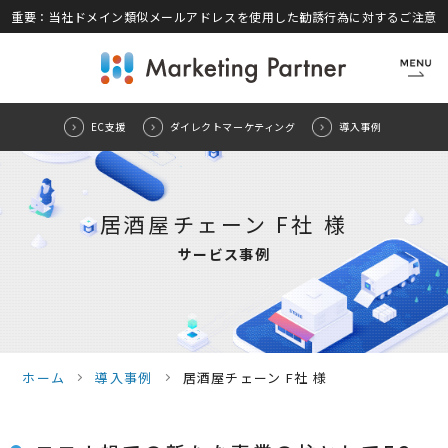
重要：当社ドメイン類似メールアドレスを使用した勧誘行為に対するご注意
CLOSE
EC支援
ダイレクトマーケティング
導入事例
居酒屋チェーン F社 様
サービス事例
ホーム
導入事例
居酒屋チェーン F社 様